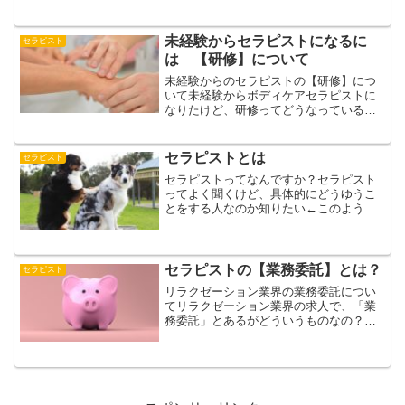
えます。自宅には人を呼べるスペースが
ないし、そもそも施術用のベッドもない
場合どうやって施術をすればいいのでし
未経験からセラピストになるに
セラピスト
ょうか？必要な時にレンタ...
は 【研修】について
未経験からのセラピストの【研修】につ
いて未経験からボディケアセラピストに
なりたけど、研修ってどうなっている
の？←このような疑問に答えます。以前
は、スクールに通ってからサロンで働く
ことが一般的でした。現在は、サロンの
セラピストとは
セラピスト
研修を受けて働くことが多く...
セラピストってなんですか？セラピスト
ってよく聞くけど、具体的にどうゆうこ
とをする人なのか知りたい←このような
疑問に答えます。本記事の内容 セラピー
とは セラピストの種類 まとめセラピーと
はセラピストはセラピーをする人のこと
です。では、セラピ...
セラピストの【業務委託】とは？
セラピスト
リラクゼーション業界の業務委託につい
てリラクゼーション業界の求人で、「業
務委託」とあるがどういうものなの？←
こういった疑問に答えます。本記事の内
容 業務委託とは 業務委託のメリット 業
務委託のデメリット 業務委託はどんな人
が向いているか 業...