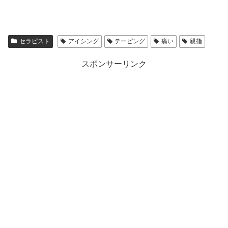
セラピスト
アイシング
テーピング
痛い
親指
スポンサーリンク