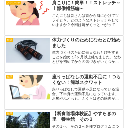
をほぐしたりするのも有効...
肩こりに！簡単！！ストレッチ～
ストレッチ
上部僧帽筋編～
こんにちは皆さんは首から肩にかけてツ
ライとき、どのようなストレッチをして
いますか？今回は肩がぐっと上がってし
まったような時のストレッチをシェアし
ます。動画でサクッと知りたい方はこち
らをどうぞ～（2分14秒）僧帽筋という筋
体力づくりのためになわとび始め
健康
肉があるのですが、重...
ました
体力づくりのために毎日なわとびをする
ことを始めて2ヶ月以上経ちました。なわ
とびを初めてからの気づきがいくつかあ
りましたので、これからなわとびを始め
たい大人向けにまとめました。ジョギン
グやマラソンをするほど体力がないと感
座りっぱなしの運動不足に！つら
健康
じている人やあまり走る...
くない！簡単スクワット
座りっぱなしで運動不足になっている場
合、下半身の運動不足になっています。
お尻やふともも、ふくらはぎの筋肉が動
きがないと固まってしまい、結果として
腰痛を引き起こしてしまうことがありま
す。スクワットは下半身全体の筋肉を使
【断食道場体験記】やすらぎの
健康
いますので、とてもいいエ...
里 養生館 その３
その１へ その２へ各種プログラムにつ