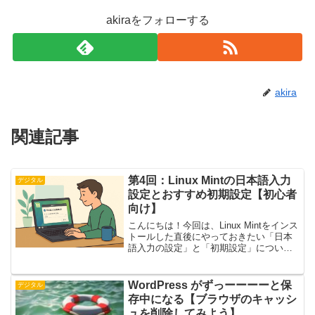
akiraをフォローする
akira
関連記事
第4回：Linux Mintの日本語入力
デジタル
設定とおすすめ初期設定【初心者
向け】
こんにちは！今回は、Linux Mintをインス
トールした直後にやっておきたい「日本
語入力の設定」と「初期設定」につい
て、初心者の方でも簡単にできるように
まとめました。日本語入力を有効にする
Linux Mintをインストールしただけでは、
WordPress がずっーーーーと保
デジタル
日...
存中になる【ブラウザのキャッシ
ュを削除してみよう】