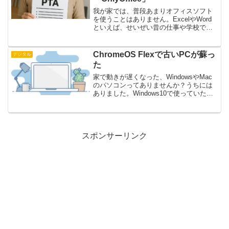
我が家では、普段あまりオフィスソフト
を使うことはありません。ExcelやWord
といえば、せいぜい昔の仕事や学校で使
った程度。しかし先日、妻がPTAの役員
を引き受けることになり、状況が一変し
ました。会議資料の作成、出欠表の管
ChromeOS Flexで古いPCが蘇っ
デジタル
理、連絡文書の作...
た
家で動きが遅くなった、WindowsやMac
のパソコンってありませんか？うちには
ありました。Windows10で使っていたの
ですが、起動自体も遅く立ち上がってか
らもブラウザの動きもかなりもっさりと
していて使い物になりませんでした。と
いうこと...
スポンサーリンク