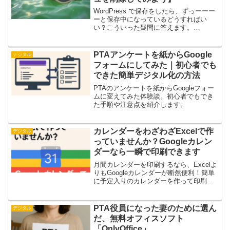
WordPress で保存をしたら、ずっーーー
ーと保存中になっているどうすればい
い？こういった疑問に答えます。
WordPressで原稿を書いて保存ボタンを
クリックした後、ずーーーーっと保存中
になってしまったことはありませんか？
PTAアンケートを紙からGoogle
デジタル
私はあります。...
フォームにしてみた｜初心者でも
できた簡単デジタル化の方法
PTAのアンケートを紙からGoogleフォー
ムに変えてみた体験談。初心者でもでき
た手順や注意点を紹介します。
カレンダーをわざわざExcelで作
デジタル
っていませんか？Googleカレン
ダーなら一瞬で印刷できます
月間カレンダーを印刷するなら、Excelよ
りもGoogleカレンダーが断然便利！簡単
に予定入りのカレンダーを作って印刷す
る方法を解説します。
PTA役員になった妻のために選ん
デジタル
だ、無料オフィスソフト
「OnlyOffice」