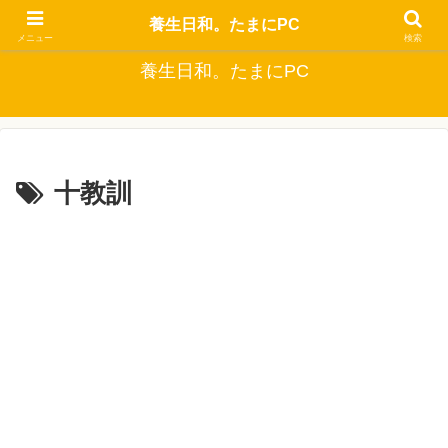
自分でできるなるべくお金をかけない健康生活
養生日和。たまにPC
メニュー
検索
養生日和。たまにPC
十教訓