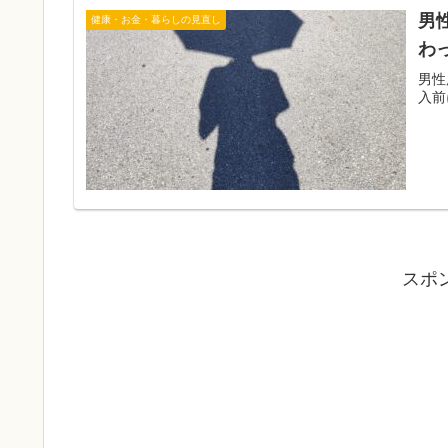
男
健康・お金・暮らしの見直し
わ
男性
入前
スポ